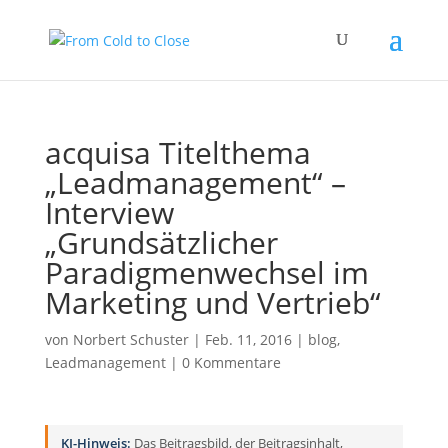
acquisa Titelthema
„Leadmanagement“ –
Interview
„Grundsätzlicher
Paradigmenwechsel im
Marketing und Vertrieb“
von
Norbert Schuster
|
Feb. 11, 2016
|
blog
,
Leadmanagement
|
0 Kommentare
KI-Hinweis:
Das Beitragsbild, der Beitragsinhalt,