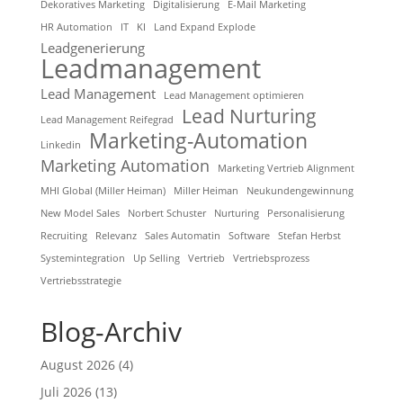
Dekoratives Marketing
Digitalisierung
E-Mail Marketing
HR Automation
IT
KI
Land Expand Explode
Leadgenerierung
Leadmanagement
Lead Management
Lead Management optimieren
Lead Nurturing
Lead Management Reifegrad
Marketing-Automation
Linkedin
Marketing Automation
Marketing Vertrieb Alignment
MHI Global (Miller Heiman)
Miller Heiman
Neukundengewinnung
New Model Sales
Norbert Schuster
Nurturing
Personalisierung
Recruiting
Relevanz
Sales Automatin
Software
Stefan Herbst
Systemintegration
Up Selling
Vertrieb
Vertriebsprozess
Vertriebsstrategie
Blog-Archiv
August 2026
(4)
Juli 2026
(13)