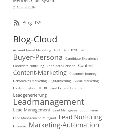
MEDDPICC als System
2. August 2026
Blog-RSS
Blog-Cloud
Account based Marketing
Audit B2B
B2B
B2H
Buyer-Persona
Candidate-Experience
Content
Candidate-Nurtruing
Candidate-Persona
Content-Marketing
Customer-Journey
Dekoratives Marketing
Digitalisierung
E-Mail Marketing
HR Automation
IT
KI
Land Expand Explode
Leadgenerierung
Leadmanagement
Lead Management
Lead Management optimieren
Lead Nurturing
Lead Management Reifegrad
Marketing-Automation
Linkedin