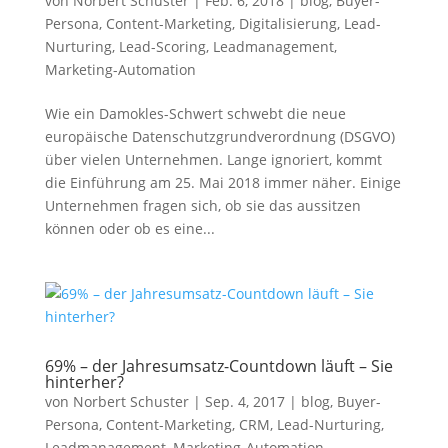
von
Norbert Schuster
|
Feb. 6, 2018
|
blog
,
Buyer-
Persona
,
Content-Marketing
,
Digitalisierung
,
Lead-
Nurturing
,
Lead-Scoring
,
Leadmanagement
,
Marketing-Automation
Wie ein Damokles-Schwert schwebt die neue
europäische Datenschutzgrundverordnung (DSGVO)
über vielen Unternehmen. Lange ignoriert, kommt
die Einführung am 25. Mai 2018 immer näher. Einige
Unternehmen fragen sich, ob sie das aussitzen
können oder ob es eine...
69% – der Jahresumsatz-Countdown läuft – Sie
hinterher?
von
Norbert Schuster
|
Sep. 4, 2017
|
blog
,
Buyer-
Persona
,
Content-Marketing
,
CRM
,
Lead-Nurturing
,
Leadmanagement
,
Marketing-Automation
,