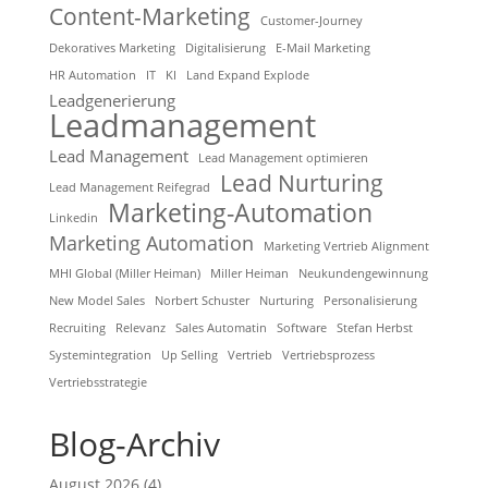
Content-Marketing
Customer-Journey
Dekoratives Marketing
Digitalisierung
E-Mail Marketing
HR Automation
IT
KI
Land Expand Explode
Leadgenerierung
Leadmanagement
Lead Management
Lead Management optimieren
Lead Nurturing
Lead Management Reifegrad
Marketing-Automation
Linkedin
Marketing Automation
Marketing Vertrieb Alignment
MHI Global (Miller Heiman)
Miller Heiman
Neukundengewinnung
New Model Sales
Norbert Schuster
Nurturing
Personalisierung
Recruiting
Relevanz
Sales Automatin
Software
Stefan Herbst
Systemintegration
Up Selling
Vertrieb
Vertriebsprozess
Vertriebsstrategie
Blog-Archiv
August 2026
(4)