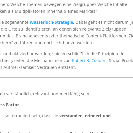
ennen: Welche Themen bewegen eine Zielgruppe? Welche Inhalte
n als Multiplikatoren innerhalb eines Marktes?
 die sogenannte
Wasserloch-Strategie
. Dabei geht es nicht darum, 
die Orte zu identifizieren, an denen sich relevante Zielgruppen
nities, Branchenevents oder thematische Content-Plattformen. Zie
öchern“ zu führen und dort sichtbar zu werden.
und aktivierbar werden, spielen schließlich die Prinzipien der
u hier greifen die Mechanismen von
Robert B. Cialdini
: Social Proof
us Aufmerksamkeit Vertrauen entsteht.
en verständlich, relevant und merkfähig sein.
ess Factor
.
s so formuliert sein, dass sie
verstanden, erinnert und