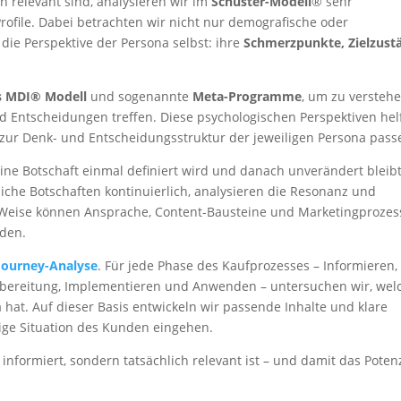
h relevant sind, analysieren wir im
Schuster-Modell
® sehr
Profile. Dabei betrachten wir nicht nur demografische oder
die Perspektive der Persona selbst: ihre
Schmerzpunkte, Zielzust
s MDI® Modell
und sogenannte
Meta-Programme
, um zu verstehe
Entscheidungen treffen. Diese psychologischen Perspektiven hel
e zur Denk- und Entscheidungsstruktur der jeweiligen Persona pass
eine Botschaft einmal definiert wird und danach unverändert bleibt
liche Botschaften kontinuierlich, analysieren die Resonanz und
 Weise können Ansprache, Content-Bausteine und Marketingprozes
rden.
Journey-Analyse
. Für jede Phase des Kaufprozesses – Informieren,
orbereitung, Implementieren und Anwenden – untersuchen wir, wel
hat. Auf dieser Basis entwickeln wir passende Inhalte und klare
lige Situation des Kunden eingehen.
informiert, sondern tatsächlich relevant ist – und damit das Poten