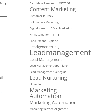
tung
Content
Candidate-Persona
Content-Marketing
Customer-Journey
Dekoratives Marketing
Digitalisierung
E-Mail Marketing
HR Automation
IT
KI
Land Expand Explode
Leadgenerierung
Leadmanagement
Lead Management
Lead Management optimieren
Lead Management Reifegrad
Lead Nurturing
mik
Linkedin
Marketing-
int
.
Automation
Marketing Automation
Marketing Vertrieb Alignment