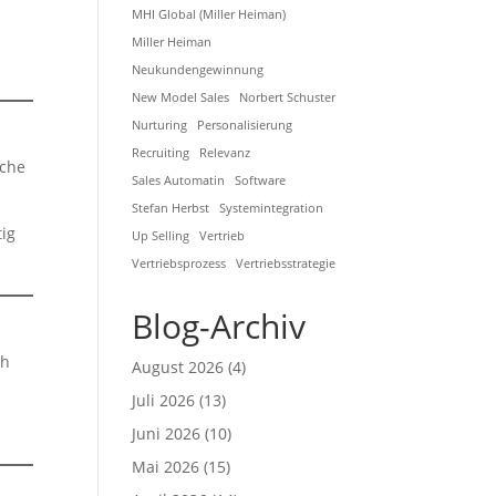
MHI Global (Miller Heiman)
Miller Heiman
Neukundengewinnung
New Model Sales
Norbert Schuster
Nurturing
Personalisierung
Recruiting
Relevanz
sche
Sales Automatin
Software
Stefan Herbst
Systemintegration
tig
Up Selling
Vertrieb
Vertriebsprozess
Vertriebsstrategie
Blog-Archiv
ch
August 2026
(4)
Juli 2026
(13)
Juni 2026
(10)
Mai 2026
(15)