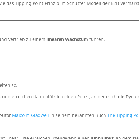
ie das Tipping-Point-Prinzip im Schuster-Modell der B2B-Vermark
und Vertrieb zu einem
linearen Wachstum
führen.
elten so.
– und erreichen dann plötzlich einen Punkt, an dem sich die Dyna
 Autor
Malcolm Gladwell
in seinem bekannten Buch
The Tipping Po
cht linear – sie erreichen irgendwann einen
Kipppunkt
, an dem sie